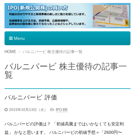
IPO（新規公開株）の買い方
Menu
コ
HOME
バルニバービ 株主優待の記事一覧
ン
テ
バルニバービ 株主優待の記事一
ン
覧
ツ
へ
移
動
バルニバービ 評価
2015年10月13日（火）
IPO BB
バルニバービの評価は？ 「初値高騰まではいかなくても安定利
益」 かなと思います。 バルニバービの初値予想＝「2600円〜