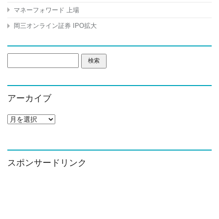
マネーフォワード 上場
岡三オンライン証券 IPO拡大
検
索:
アーカイブ
ア
ー
カ
イ
ブ
スポンサードリンク