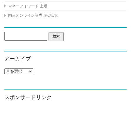
マネーフォワード 上場
岡三オンライン証券 IPO拡大
検
索:
アーカイブ
ア
ー
カ
イ
ブ
スポンサードリンク