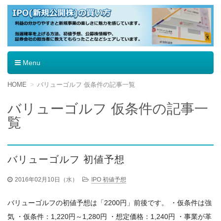
IPO（新規公開株）の買い方
Menu
コ
HOME
バリューゴルフ 仮条件の記事一覧
ン
テ
バリューゴルフ 仮条件の記事一
ン
覧
ツ
へ
移
動
バリューゴルフ 初値予想
2016年02月10日（水）
IPO 初値予想
バリューゴルフの初値予想は「2200円」前後です。 ・仮条件は強
気 ・仮条件：1,220円～1,280円 ・想定価格：1,240円 ・事業が革