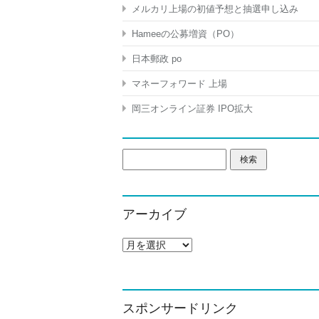
メルカリ上場の初値予想と抽選申し込み
Hameeの公募増資（PO）
日本郵政 po
マネーフォワード 上場
岡三オンライン証券 IPO拡大
検
索:
アーカイブ
ア
ー
カ
イ
ブ
スポンサードリンク