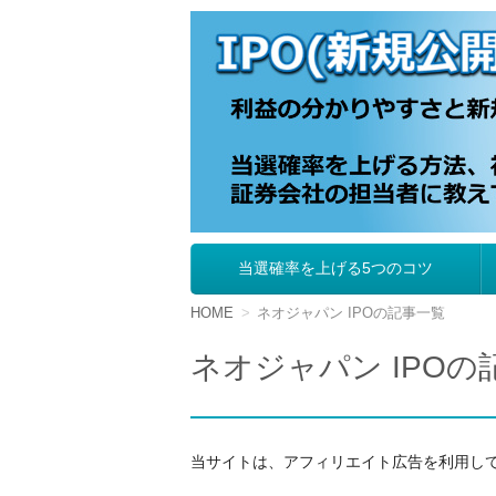
IPO（新規公開株
当選確率を上げる5つのコツ
コ
ン
テ
HOME
ネオジャパン IPOの記事一覧
ン
ツ
ネオジャパン IPOの
へ
移
動
当サイトは、アフィリエイト広告を利用し