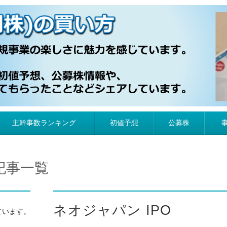
）の買い方
主幹事数ランキング
初値予想
公募株
記事一覧
ネオジャパン IPO
ています。