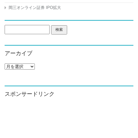
岡三オンライン証券 IPO拡大
検
索:
アーカイブ
ア
ー
カ
イ
ブ
スポンサードリンク