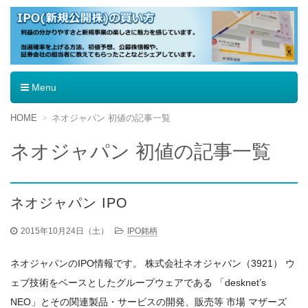
IPO（新規公開株）の買い方
Menu
コ
HOME
ネオジャパン 初値の記事一覧
ン
テ
ネオジャパン 初値の記事一覧
ン
ツ
へ
移
ネオジャパン IPO
動
2015年10月24日（土）
IPO銘柄
ネオジャパンのIPO情報です。 株式会社ネオジャパン（3921） ウ
ェブ技術をベースとしたグループウェアである 「desknet’s
NEO」とその関連製品・サービスの開発、販売等 市場 マザーズ