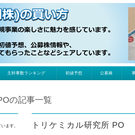
）の買い方
主幹事数ランキング
初値予想
公募株
POの記事一覧
トリケミカル研究所 PO
ています。