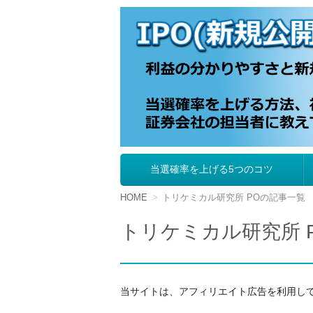
IPO（新規公開株
当選確率を上げる5つのコツ
コ
ン
テ
HOME
トリケミカル研究所 POの記事一覧
ン
ツ
トリケミカル研究所 
へ
移
動
当サイトは、アフィリエイト広告を利用し