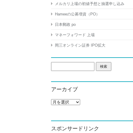
メルカリ上場の初値予想と抽選申し込み
Hameeの公募増資（PO）
日本郵政 po
マネーフォワード 上場
岡三オンライン証券 IPO拡大
検
索:
アーカイブ
ア
ー
カ
イ
ブ
スポンサードリンク