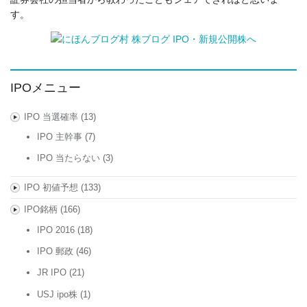
す。
IPOメニュー
IPO 当選確率
(13)
IPO 主幹事
(7)
IPO 当たらない
(3)
IPO 初値予想
(133)
IPO銘柄
(166)
IPO 2016
(18)
IPO 郵政
(46)
JR IPO
(21)
USJ ipo株
(1)