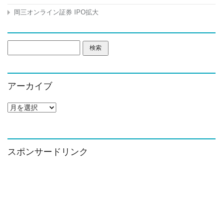
岡三オンライン証券 IPO拡大
検
索:
アーカイブ
ア
ー
カ
イ
ブ
スポンサードリンク