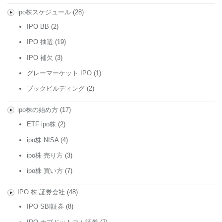
ipo株スケジュール
(28)
IPO BB
(2)
IPO 抽選
(19)
IPO 補欠
(3)
グレーマーケット IPO
(1)
ブックビルディング
(2)
ipo株の始め方
(17)
ETF ipo株
(2)
ipo株 NISA
(4)
ipo株 売り方
(3)
ipo株 買い方
(7)
IPO 株 証券会社
(48)
IPO SBI証券
(8)