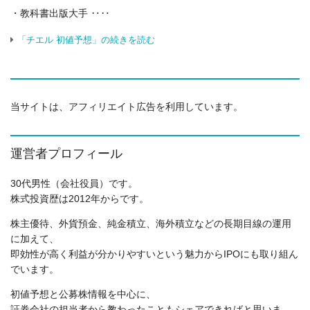
・教科書出版大手 ‥‥
「チエル 初値予想」の続きを読む
当サイトは、アフィリエイト広告を利用しています。
運営者プロフィール
30代男性（会社役員）です。
株式投資歴は2012年からです。
株主優待、外貨預金、純金積立、海外積立などの長期目線の運用
に加えて、
即効性が高く利益が分かりやすいという魅力からIPOにも取り組ん
でいます。
初値予想と公募株情報を中心に、
証券会社の担当者から教わったこともシェアできればと思いま