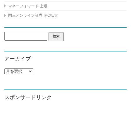
マネーフォワード 上場
岡三オンライン証券 IPO拡大
検
索:
アーカイブ
ア
ー
カ
イ
ブ
スポンサードリンク