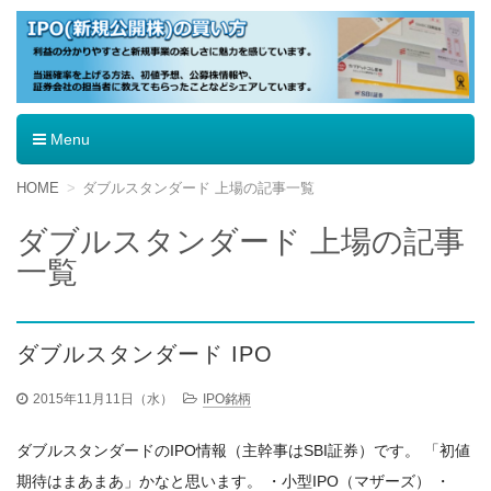
IPO（新規公開株）の買い方
Menu
コ
HOME
ダブルスタンダード 上場の記事一覧
ン
テ
ダブルスタンダード 上場の記事
ン
一覧
ツ
へ
移
動
ダブルスタンダード IPO
2015年11月11日（水）
IPO銘柄
ダブルスタンダードのIPO情報（主幹事はSBI証券）です。 「初値
期待はまあまあ」かなと思います。 ・小型IPO（マザーズ） ・