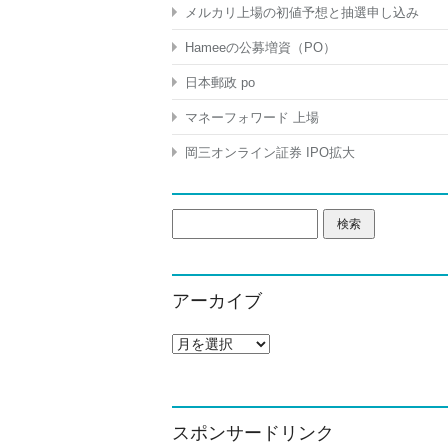
メルカリ上場の初値予想と抽選申し込み
Hameeの公募増資（PO）
日本郵政 po
マネーフォワード 上場
岡三オンライン証券 IPO拡大
検
索:
アーカイブ
ア
ー
カ
イ
ブ
スポンサードリンク