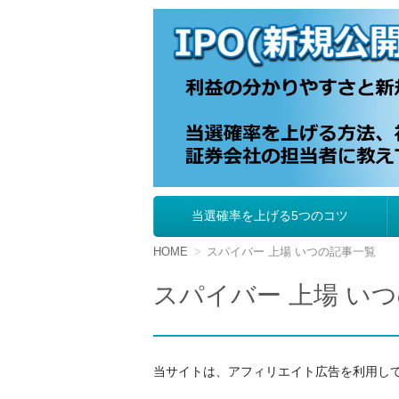
IPO（新規公開株
当選確率を上げる5つのコツ
コ
ン
テ
HOME
スパイバー 上場 いつの記事一覧
ン
ツ
スパイバー 上場 い
へ
移
動
当サイトは、アフィリエイト広告を利用し