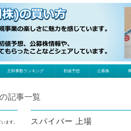
）の買い方
主幹事数ランキング
初値予想
公募株
つの記事一覧
スパイバー 上場
ています。