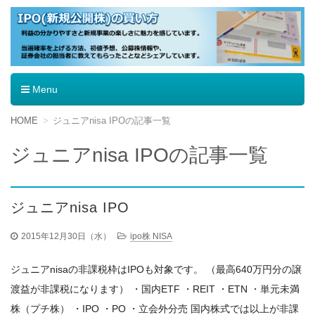
IPO（新規公開株）の買い方
Menu
コ
HOME
ジュニアnisa IPOの記事一覧
ン
テ
ジュニアnisa IPOの記事一覧
ン
ツ
へ
移
ジュニアnisa IPO
動
2015年12月30日（水）
ipo株 NISA
ジュニアnisaの非課税枠はIPOも対象です。 （最高640万円分の譲
渡益が非課税になります） ・国内ETF ・REIT ・ETN ・単元未満
株（プチ株） ・IPO ・PO ・立会外分売 国内株式では以上が非課