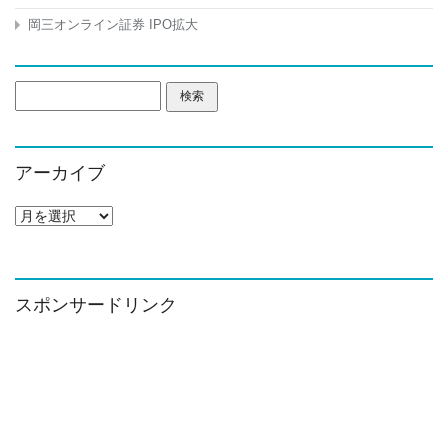
岡三オンライン証券 IPO拡大
検
索:
アーカイブ
ア
ー
カ
イ
ブ
スポンサードリンク