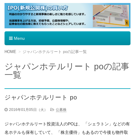
IPO（新規公開株）の買い方
Menu
コ
HOME
ジャパンホテルリート poの記事一覧
ン
テ
ジャパンホテルリート poの記事
ン
一覧
ツ
へ
移
動
ジャパンホテルリート po
2016年01月05日（火）
公募株
ジャパンホテルリート投資法人のPOは、 「シェラトン」などの有
名ホテルも保有していて、 「株主優待」もあるので今後も物件取