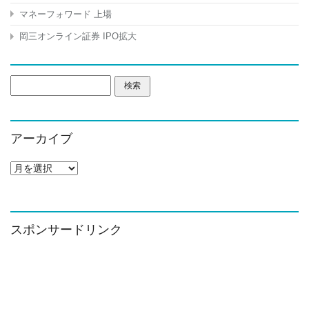
マネーフォワード 上場
岡三オンライン証券 IPO拡大
検
索:
アーカイブ
ア
ー
カ
イ
ブ
スポンサードリンク