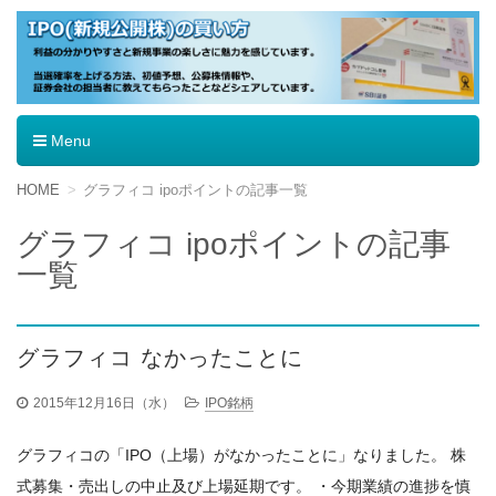
IPO（新規公開株）の買い方
Menu
コ
HOME
グラフィコ ipoポイントの記事一覧
ン
テ
グラフィコ ipoポイントの記事
ン
一覧
ツ
へ
移
動
グラフィコ なかったことに
2015年12月16日（水）
IPO銘柄
グラフィコの「IPO（上場）がなかったことに」なりました。 株
式募集・売出しの中止及び上場延期です。 ・今期業績の進捗を慎