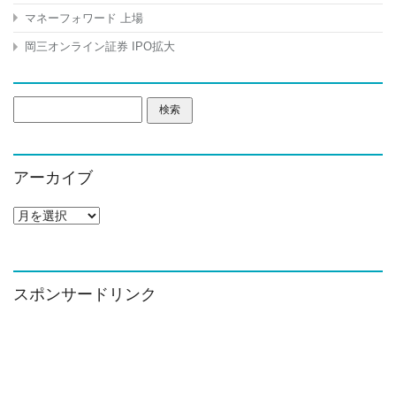
マネーフォワード 上場
岡三オンライン証券 IPO拡大
検
索:
アーカイブ
ア
ー
カ
イ
ブ
スポンサードリンク