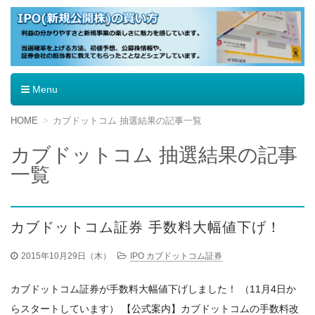
IPO（新規公開株）の買い方
Menu
コ
HOME
カブドットコム 抽選結果の記事一覧
ン
テ
カブドットコム 抽選結果の記事
ン
一覧
ツ
へ
移
動
カブドットコム証券 手数料大幅値下げ！
2015年10月29日（木）
IPO カブドットコム証券
カブドットコム証券が手数料大幅値下げしました！ （11月4日か
らスタートしています） 【公式案内】カブドットコムの手数料改