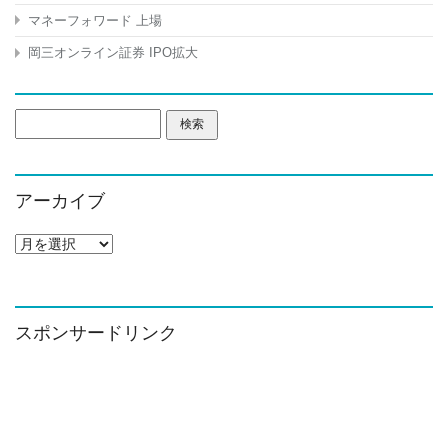
マネーフォワード 上場
岡三オンライン証券 IPO拡大
検
索:
アーカイブ
ア
ー
カ
イ
ブ
スポンサードリンク