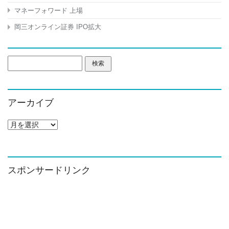
マネーフォワード 上場
岡三オンライン証券 IPO拡大
検
索:
アーカイブ
ア
ー
カ
イ
ブ
スポンサードリンク