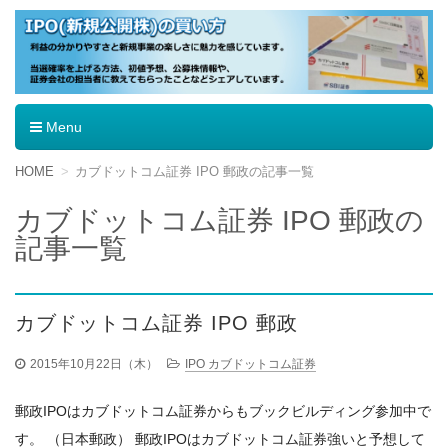
IPO（新規公開株）の買い方
Menu
コ
HOME
カブドットコム証券 IPO 郵政の記事一覧
ン
テ
カブドットコム証券 IPO 郵政の
ン
記事一覧
ツ
へ
移
動
カブドットコム証券 IPO 郵政
2015年10月22日（木）
IPO カブドットコム証券
郵政IPOはカブドットコム証券からもブックビルディング参加中で
す。 （日本郵政） 郵政IPOはカブドットコム証券強いと予想して