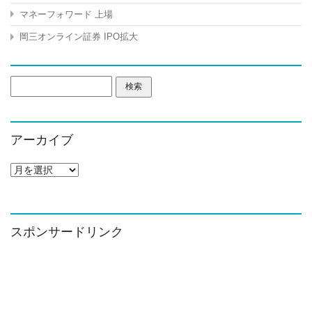
マネーフォワード 上場
岡三オンライン証券 IPO拡大
検
索:
アーカイブ
ア
ー
カ
イ
ブ
スポンサードリンク