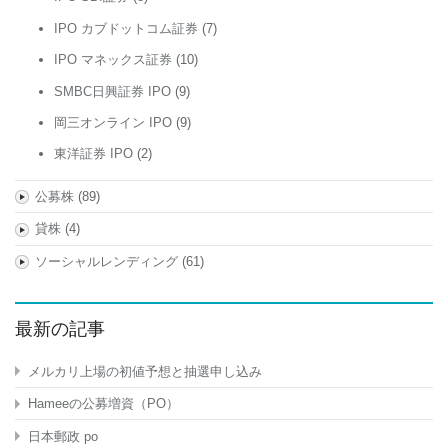
IPO カブドットコム証券
(7)
IPO マネックス証券
(10)
SMBC日興証券 IPO
(9)
岡三オンライン IPO
(9)
東洋証券 IPO
(2)
公募株
(89)
貸株
(4)
ソーシャルレンディング
(61)
最新の記事
メルカリ上場の初値予想と抽選申し込み
Hameeの公募増資（PO）
日本郵政 po