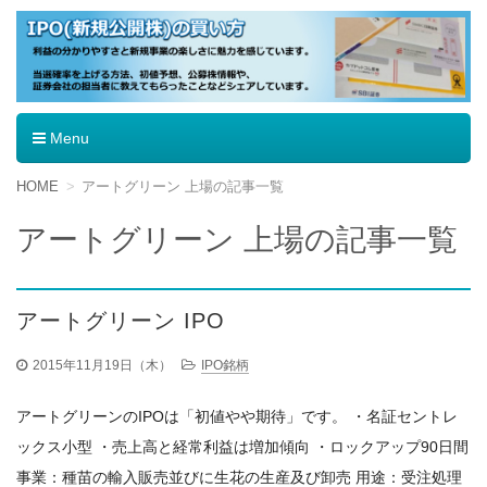
IPO（新規公開株）の買い方
Menu
コ
HOME
アートグリーン 上場の記事一覧
ン
テ
アートグリーン 上場の記事一覧
ン
ツ
へ
移
アートグリーン IPO
動
2015年11月19日（木）
IPO銘柄
アートグリーンのIPOは「初値やや期待」です。 ・名証セントレ
ックス小型 ・売上高と経常利益は増加傾向 ・ロックアップ90日間
事業：種苗の輸入販売並びに生花の生産及び卸売 用途：受注処理