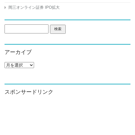
岡三オンライン証券 IPO拡大
検
索:
アーカイブ
ア
ー
カ
イ
ブ
スポンサードリンク