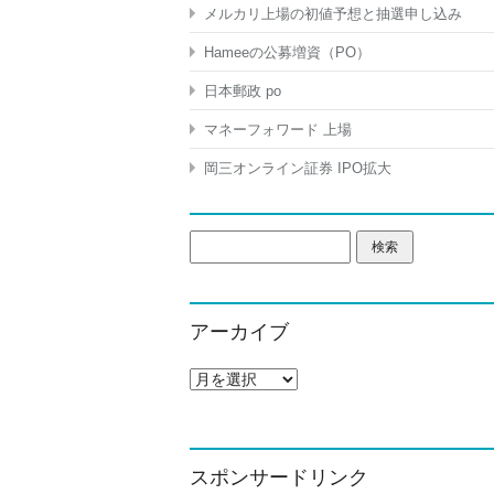
メルカリ上場の初値予想と抽選申し込み
Hameeの公募増資（PO）
日本郵政 po
マネーフォワード 上場
岡三オンライン証券 IPO拡大
検
索:
アーカイブ
ア
ー
カ
イ
ブ
スポンサードリンク