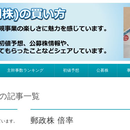
）の買い方
主幹事数ランキング
初値予想
公募株
率の記事一覧
郵政株 倍率
ています。