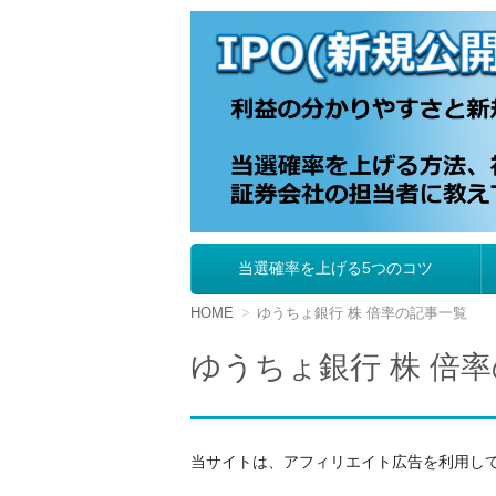
IPO（新規公開株
当選確率を上げる5つのコツ
コ
ン
テ
HOME
ゆうちょ銀行 株 倍率の記事一覧
ン
ツ
ゆうちょ銀行 株 倍
へ
移
動
当サイトは、アフィリエイト広告を利用し