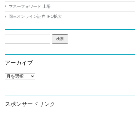
マネーフォワード 上場
岡三オンライン証券 IPO拡大
検
索:
アーカイブ
ア
ー
カ
イ
ブ
スポンサードリンク