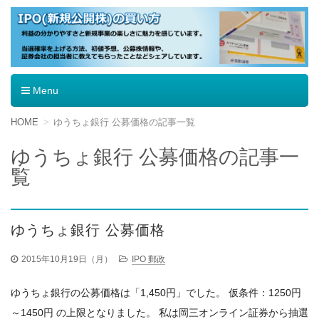
IPO（新規公開株）の買い方
Menu
コ
HOME
ゆうちょ銀行 公募価格の記事一覧
ン
テ
ゆうちょ銀行 公募価格の記事一
ン
覧
ツ
へ
移
動
ゆうちょ銀行 公募価格
2015年10月19日（月）
IPO 郵政
ゆうちょ銀行の公募価格は「1,450円」でした。 仮条件：1250円
～1450円 の上限となりました。 私は岡三オンライン証券から抽選