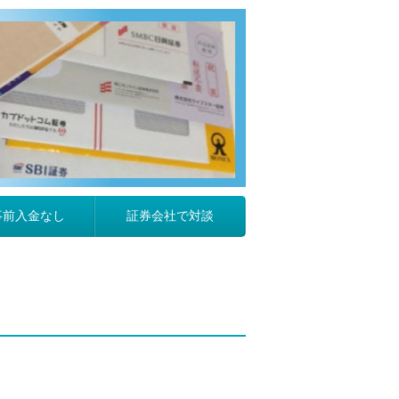
事前入金なし
証券会社で対談