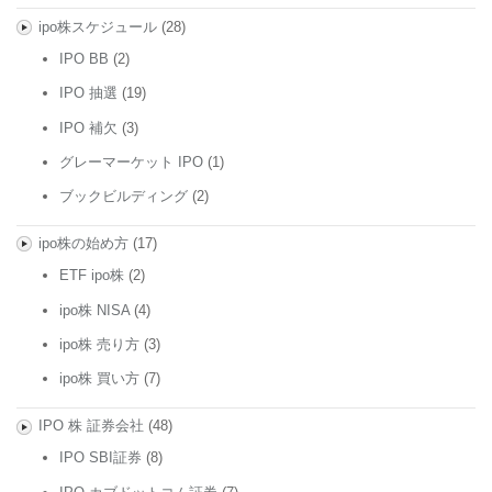
ipo株スケジュール
(28)
IPO BB
(2)
IPO 抽選
(19)
IPO 補欠
(3)
グレーマーケット IPO
(1)
ブックビルディング
(2)
ipo株の始め方
(17)
ETF ipo株
(2)
ipo株 NISA
(4)
ipo株 売り方
(3)
ipo株 買い方
(7)
IPO 株 証券会社
(48)
IPO SBI証券
(8)