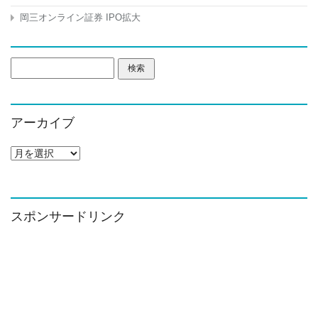
岡三オンライン証券 IPO拡大
検
索:
アーカイブ
ア
ー
カ
イ
ブ
スポンサードリンク