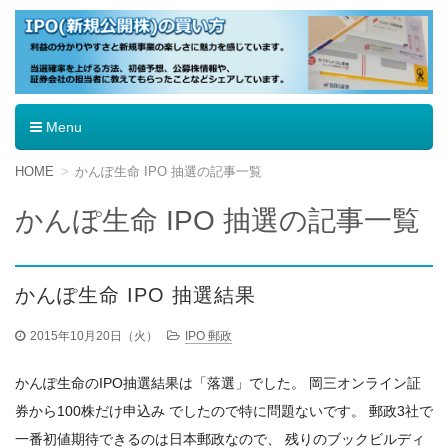
IPO（新規公開株）の買い方
Menu
コ
HOME
かんぽ生命 IPO 抽選の記事一覧
ン
テ
かんぽ生命 IPO 抽選の記事一覧
ン
ツ
へ
移
かんぽ生命 IPO 抽選結果
動
2015年10月20日（火）
IPO 郵政
かんぽ生命のIPO抽選結果は「落選」でした。 岡三オンライン証
券から100株だけ申込み でしたので特に問題ないです。 郵政3社で
一番初値期待できるのは日本郵政なので、 残りのブックビルディ