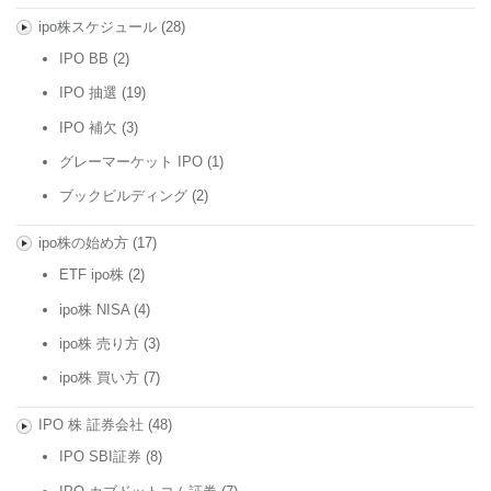
ipo株スケジュール
(28)
IPO BB
(2)
IPO 抽選
(19)
IPO 補欠
(3)
グレーマーケット IPO
(1)
ブックビルディング
(2)
ipo株の始め方
(17)
ETF ipo株
(2)
ipo株 NISA
(4)
ipo株 売り方
(3)
ipo株 買い方
(7)
IPO 株 証券会社
(48)
IPO SBI証券
(8)