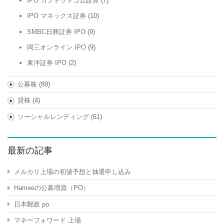
IPO カブドットコム証券
(7)
IPO マネックス証券
(10)
SMBC日興証券 IPO
(9)
岡三オンライン IPO
(9)
東洋証券 IPO
(2)
公募株
(89)
貸株
(4)
ソーシャルレンディング
(61)
最新の記事
メルカリ上場の初値予想と抽選申し込み
Hameeの公募増資（PO）
日本郵政 po
マネーフォワード 上場