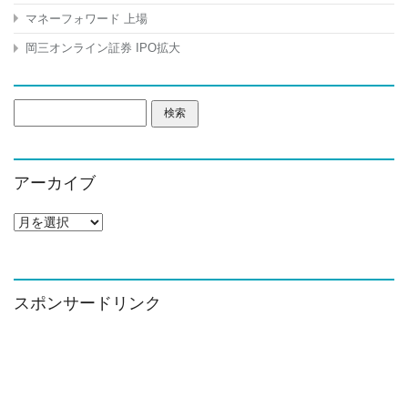
マネーフォワード 上場
岡三オンライン証券 IPO拡大
検
索:
アーカイブ
ア
ー
カ
イ
ブ
スポンサードリンク