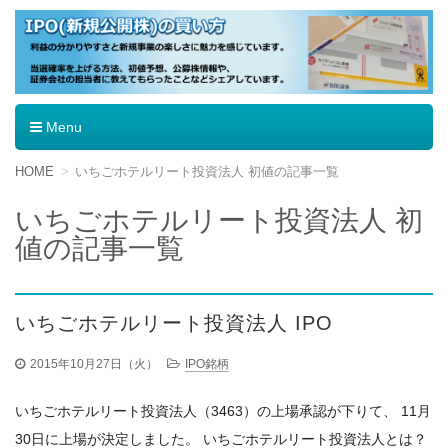
IPO（新規公開株）の買い方
Menu
コ
HOME
いちごホテルリート投資法人 初値の記事一覧
ン
テ
いちごホテルリート投資法人 初
ン
値の記事一覧
ツ
へ
移
動
いちごホテルリート投資法人 IPO
2015年10月27日（火）
IPO銘柄
いちごホテルリート投資法人（3463）の上場承認が下りて、 11月
30日に上場が決定しました。 いちごホテルリート投資法人とは？