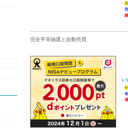
・
・
・
完全平等抽選と自動売買
トラ
・
利
・
・
過