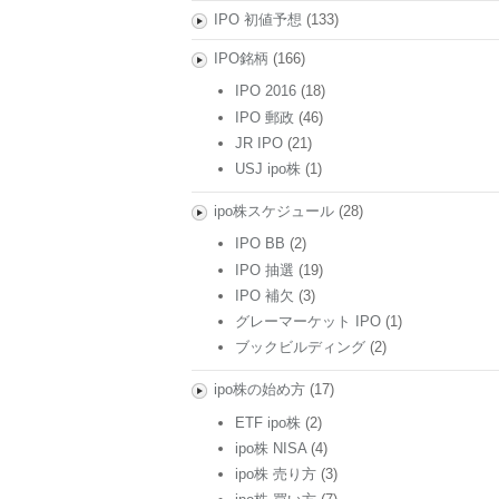
IPO 初値予想
(133)
IPO銘柄
(166)
IPO 2016
(18)
IPO 郵政
(46)
JR IPO
(21)
USJ ipo株
(1)
ipo株スケジュール
(28)
IPO BB
(2)
IPO 抽選
(19)
IPO 補欠
(3)
グレーマーケット IPO
(1)
ブックビルディング
(2)
ipo株の始め方
(17)
ETF ipo株
(2)
ipo株 NISA
(4)
ipo株 売り方
(3)