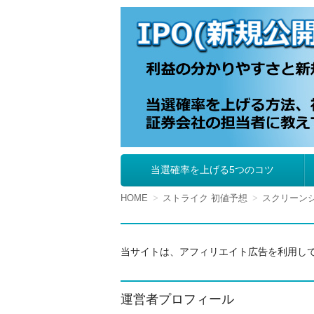
IPO（新規公開株
当選確率を上げる5つのコツ
コ
ン
テ
HOME
ストライク 初値予想
スクリーンショッ
ン
ツ
へ
移
当サイトは、アフィリエイト広告を利用し
動
運営者プロフィール