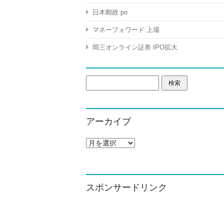
日本郵政 po
マネーフォワード 上場
岡三オンライン証券 IPO拡大
検
索:
アーカイブ
ア
ー
カ
イ
ブ
スポンサードリンク