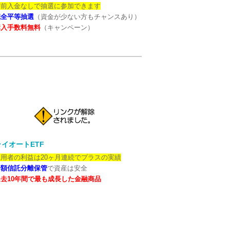
事前入金なしで抽選に参加できます
完全平等抽選
（資金が少ない方もチャンスあり）
購入手数料無料
（キャンペーン）
イオートETF
用者の利益は20ヶ月連続でプラスの実績
全額信託分離保管
で資産は安全
去10年間で最も成長した金融商品