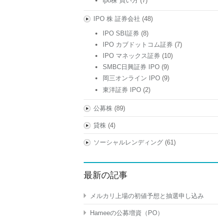
ipo株 買い方
(7)
IPO 株 証券会社
(48)
IPO SBI証券
(8)
IPO カブドットコム証券
(7)
IPO マネックス証券
(10)
SMBC日興証券 IPO
(9)
岡三オンライン IPO
(9)
東洋証券 IPO
(2)
公募株
(89)
貸株
(4)
ソーシャルレンディング
(61)
最新の記事
メルカリ上場の初値予想と抽選申し込み
Hameeの公募増資（PO）