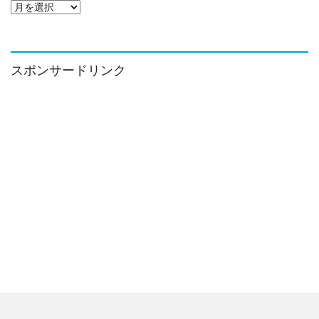
ア
ー
カ
イ
ブ
スポンサードリンク