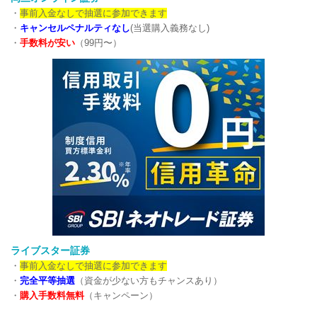
・
事前入金なしで抽選に参加できます
・
キャンセルペナルティなし
(当選購入義務なし)
・
手数料が安い
（99円〜）
ライブスター証券
・
事前入金なしで抽選に参加できます
・
完全平等抽選
（資金が少ない方もチャンスあり）
・
購入手数料無料
（キャンペーン）