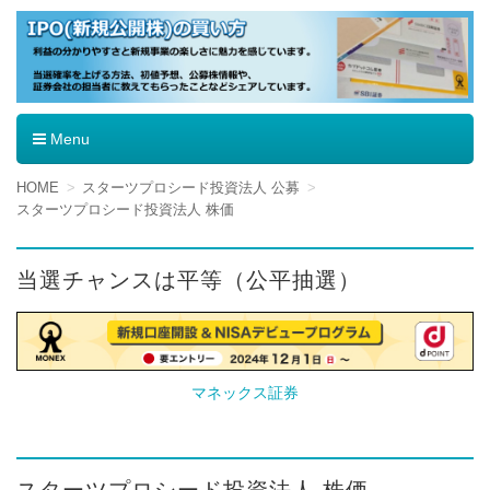
IPO（新規公開株）の買い方
Menu
コ
HOME
スターツプロシード投資法人 公募
ン
スターツプロシード投資法人 株価
テ
ン
ツ
当選チャンスは平等（公平抽選）
へ
移
動
マネックス証券
スターツプロシード投資法人 株価