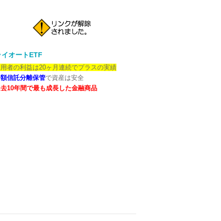
イオートETF
用者の利益は20ヶ月連続でプラスの実績
全額信託分離保管
で資産は安全
去10年間で最も成長した金融商品