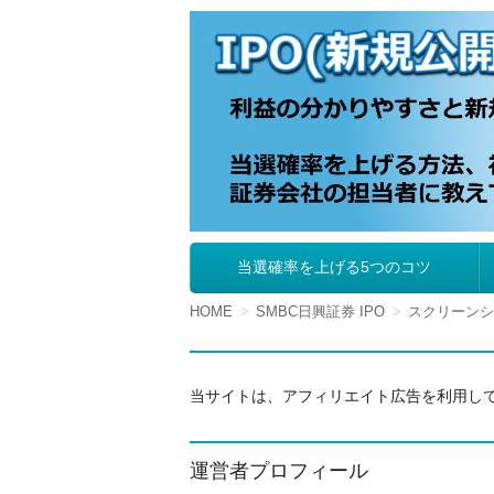
IPO（新規公開株
当選確率を上げる5つのコツ
コ
ン
テ
HOME
SMBC日興証券 IPO
スクリーンショット
ン
ツ
へ
移
当サイトは、アフィリエイト広告を利用し
動
運営者プロフィール