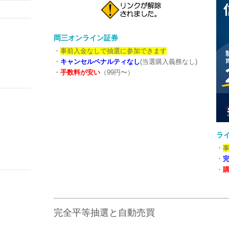
岡三オンライン証券
・
事前入金なしで抽選に参加できます
・
キャンセルペナルティなし
(当選購入義務なし)
・
手数料が安い
（99円〜）
ラ
・
・
・
完全平等抽選と自動売買