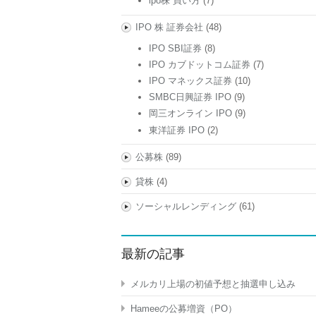
ipo株 買い方
(7)
IPO 株 証券会社
(48)
IPO SBI証券
(8)
IPO カブドットコム証券
(7)
IPO マネックス証券
(10)
SMBC日興証券 IPO
(9)
岡三オンライン IPO
(9)
東洋証券 IPO
(2)
公募株
(89)
貸株
(4)
ソーシャルレンディング
(61)
最新の記事
メルカリ上場の初値予想と抽選申し込み
Hameeの公募増資（PO）