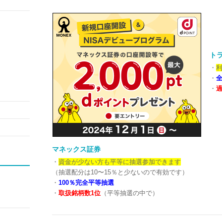
トラ
・
利
・
・
過
マネックス証券
・
資金が少ない方も平等に抽選参加できます
（抽選配分は10〜15％と少ないので有効です）
・
100％完全平等抽選
・
取扱銘柄数1位
（平等抽選の中で）