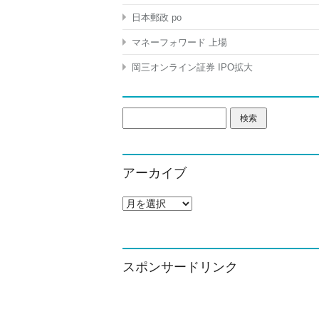
日本郵政 po
マネーフォワード 上場
岡三オンライン証券 IPO拡大
検
索:
アーカイブ
ア
ー
カ
イ
ブ
スポンサードリンク