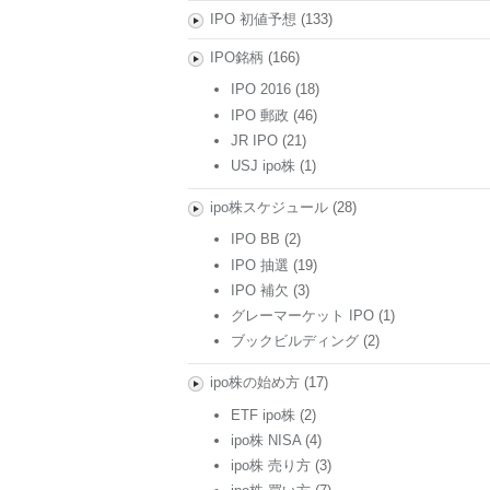
IPO 初値予想
(133)
IPO銘柄
(166)
IPO 2016
(18)
IPO 郵政
(46)
JR IPO
(21)
USJ ipo株
(1)
ipo株スケジュール
(28)
IPO BB
(2)
IPO 抽選
(19)
IPO 補欠
(3)
グレーマーケット IPO
(1)
ブックビルディング
(2)
ipo株の始め方
(17)
ETF ipo株
(2)
ipo株 NISA
(4)
ipo株 売り方
(3)