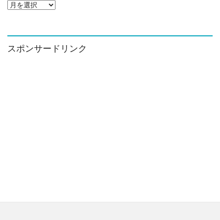
ア
ー
カ
イ
ブ
スポンサードリンク