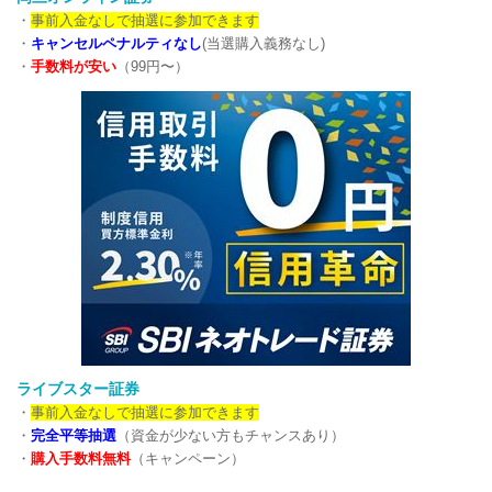
・
事前入金なしで抽選に参加できます
・
キャンセルペナルティなし
(当選購入義務なし)
・
手数料が安い
（99円〜）
ライブスター証券
・
事前入金なしで抽選に参加できます
・
完全平等抽選
（資金が少ない方もチャンスあり）
・
購入手数料無料
（キャンペーン）