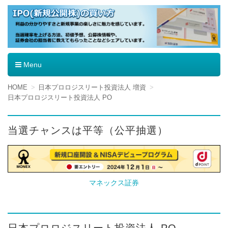
IPO（新規公開株）の買い方
Menu
コ
HOME
日本プロロジスリート投資法人 増資
ン
日本プロロジスリート投資法人 PO
テ
ン
ツ
当選チャンスは平等（公平抽選）
へ
移
動
マネックス証券
日本プロロジスリート投資法人 PO