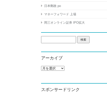
日本郵政 po
マネーフォワード 上場
岡三オンライン証券 IPO拡大
検
索:
アーカイブ
ア
ー
カ
イ
ブ
スポンサードリンク