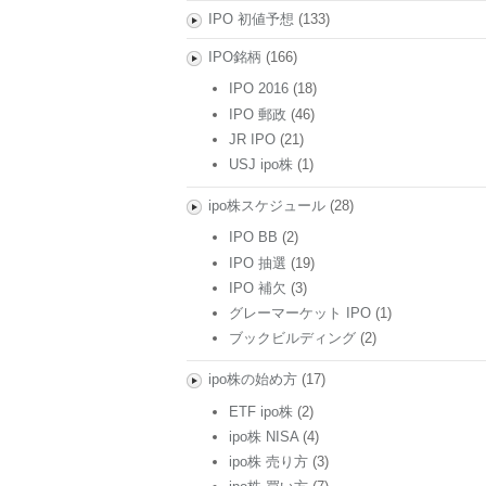
IPO 初値予想
(133)
IPO銘柄
(166)
IPO 2016
(18)
IPO 郵政
(46)
JR IPO
(21)
USJ ipo株
(1)
ipo株スケジュール
(28)
IPO BB
(2)
IPO 抽選
(19)
IPO 補欠
(3)
グレーマーケット IPO
(1)
ブックビルディング
(2)
ipo株の始め方
(17)
ETF ipo株
(2)
ipo株 NISA
(4)
ipo株 売り方
(3)