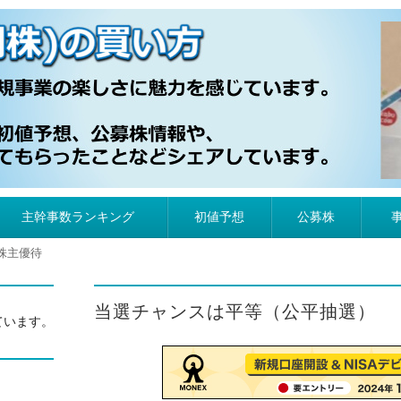
）の買い方
主幹事数ランキング
初値予想
公募株
株主優待
当選チャンスは平等（公平抽選）
ています。