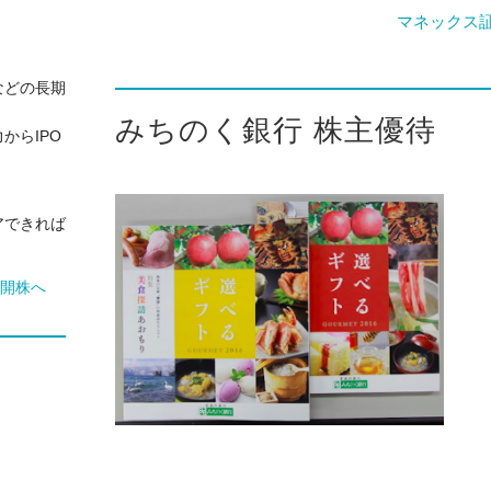
マネックス
などの長期
みちのく銀行 株主優待
からIPO
アできれば