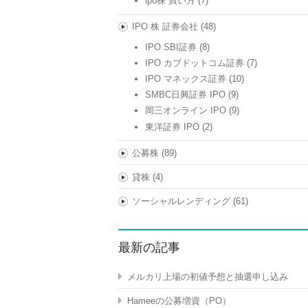
ipo株 買い方
(7)
IPO 株 証券会社
(48)
IPO SBI証券
(8)
IPO カブドットコム証券
(7)
IPO マネックス証券
(10)
SMBC日興証券 IPO
(9)
岡三オンライン IPO
(9)
東洋証券 IPO
(2)
公募株
(89)
貸株
(4)
ソーシャルレンディング
(61)
最新の記事
メルカリ上場の初値予想と抽選申し込み
Hameeの公募増資（PO）