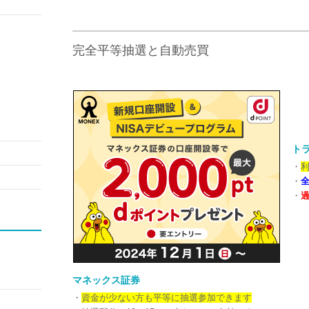
完全平等抽選と自動売買
トラ
・
利
・
・
過
マネックス証券
・
資金が少ない方も平等に抽選参加できます