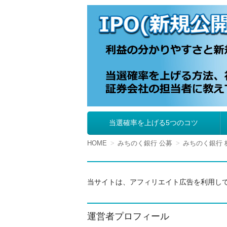
IPO（新規公開株
当選確率を上げる5つのコツ
コ
ン
テ
HOME
みちのく銀行 公募
みちのく銀行 
ン
ツ
へ
移
当サイトは、アフィリエイト広告を利用し
動
運営者プロフィール