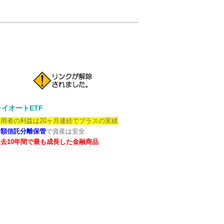
イオートETF
用者の利益は20ヶ月連続でプラスの実績
全額信託分離保管
で資産は安全
去10年間で最も成長した金融商品