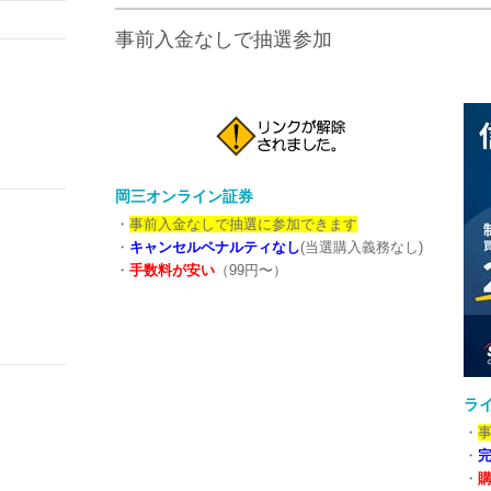
事前入金なしで抽選参加
岡三オンライン証券
・
事前入金なしで抽選に参加できます
・
キャンセルペナルティなし
(当選購入義務なし)
・
手数料が安い
（99円〜）
ラ
・
・
・