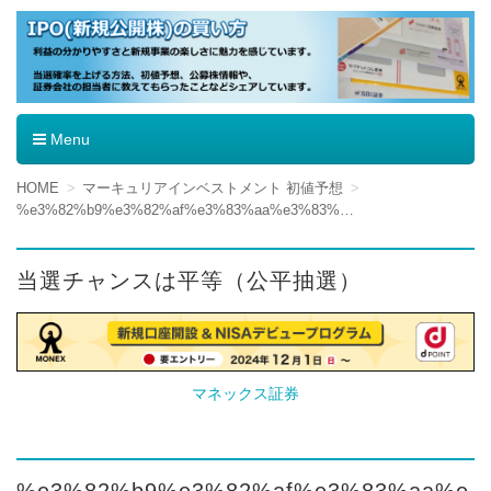
IPO（新規公開株）の買い方
Menu
コ
HOME
マーキュリアインベストメント 初値予想
ン
%e3%82%b9%e3%82%af%e3%83%aa%e3%83%bc%e3%83%b3%e3%82%b7%e3%83%a7%e3%83%83%e3%83%88-2016-09-28-16-32-26
テ
ン
ツ
当選チャンスは平等（公平抽選）
へ
移
動
マネックス証券
%e3%82%b9%e3%82%af%e3%83%aa%e