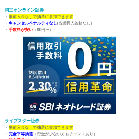
岡三オンライン証券
・
事前入金なしで抽選に参加できます
・
キャンセルペナルティなし
(当選購入義務なし)
・
手数料が安い
（99円〜）
ライブスター証券
・
事前入金なしで抽選に参加できます
・
完全平等抽選
（資金が少ない方もチャンスあり）