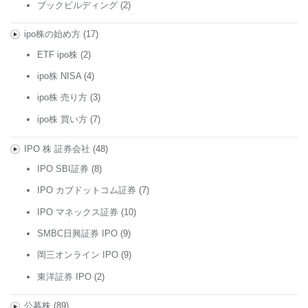
ブックビルディング
(2)
ipo株の始め方
(17)
ETF ipo株
(2)
ipo株 NISA
(4)
ipo株 売り方
(3)
ipo株 買い方
(7)
IPO 株 証券会社
(48)
IPO SBI証券
(8)
IPO カブドットコム証券
(7)
IPO マネックス証券
(10)
SMBC日興証券 IPO
(9)
岡三オンライン IPO
(9)
東洋証券 IPO
(2)
公募株
(89)