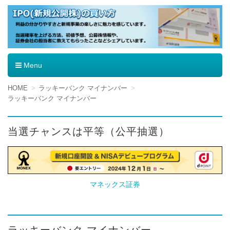
IPO（新規公開株）の買い方
Menu
コ
HOME
ラッキーバンク マイナンバー
ン
ラッキーバンク マイナンバー
テ
ン
ツ
当選チャンスは平等（公平抽選）
へ
移
動
マネックス証券
ラッキーバンク マイナンバー