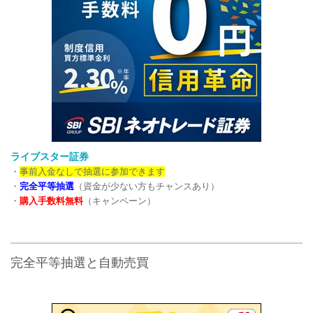
ライブスター証券
・
事前入金なしで抽選に参加できます
・
完全平等抽選
（資金が少ない方もチャンスあり）
・
購入手数料無料
（キャンペーン）
完全平等抽選と自動売買