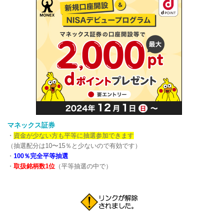
マネックス証券
・
資金が少ない方も平等に抽選参加できます
（抽選配分は10〜15％と少ないので有効です）
・
100％完全平等抽選
・
取扱銘柄数1位
（平等抽選の中で）