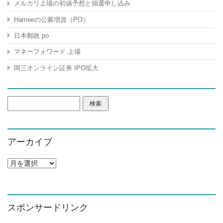
メルカリ上場の初値予想と抽選申し込み
Hameeの公募増資（PO）
日本郵政 po
マネーフォワード 上場
岡三オンライン証券 IPO拡大
検
索:
アーカイブ
ア
ー
カ
イ
ブ
スポンサードリンク