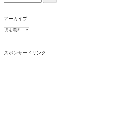
索:
アーカイブ
ア
ー
カ
イ
ブ
スポンサードリンク