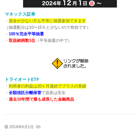
マネックス証券
・
資金が少ない方も平等に抽選参加できます
（抽選配分は10〜15％と少ないので有効です）
・
100％完全平等抽選
・
取扱銘柄数1位
（平等抽選の中で）
トライオートETF
・
利用者の利益は20ヶ月連続でプラスの実績
・
全額信託分離保管
で資産は安全
・
過去10年間で最も成長した金融商品
2016年6月1日