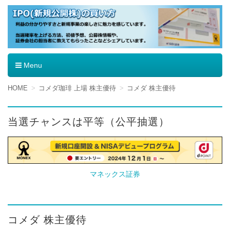
IPO（新規公開株）の買い方
Menu
コ
HOME
コメダ珈琲 上場 株主優待
コメダ 株主優待
ン
テ
ン
当選チャンスは平等（公平抽選）
ツ
へ
移
動
マネックス証券
コメダ 株主優待