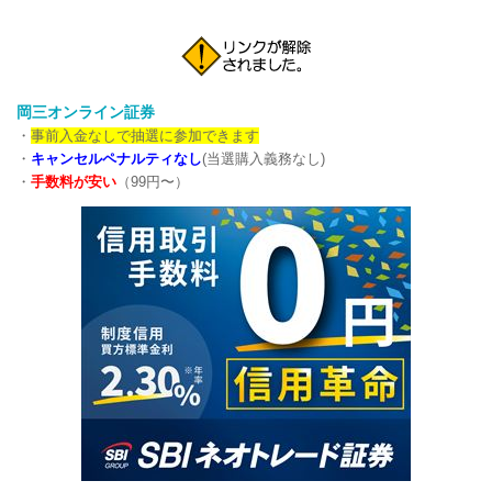
岡三オンライン証券
・
事前入金なしで抽選に参加できます
・
キャンセルペナルティなし
(当選購入義務なし)
・
手数料が安い
（99円〜）