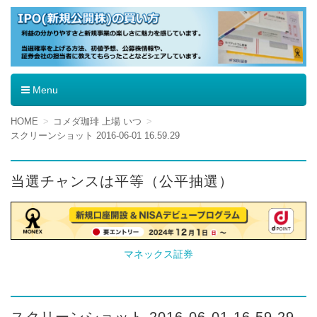
IPO（新規公開株）の買い方
Menu
コ
HOME
コメダ珈琲 上場 いつ
ン
スクリーンショット 2016-06-01 16.59.29
テ
ン
ツ
当選チャンスは平等（公平抽選）
へ
移
動
マネックス証券
スクリーンショット 2016-06-01 16.59.29