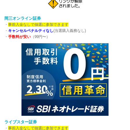
岡三オンライン証券
・
事前入金なしで抽選に参加できます
・
キャンセルペナルティなし
(当選購入義務なし)
・
手数料が安い
（99円〜）
ライブスター証券
・
事前入金なしで抽選に参加できます