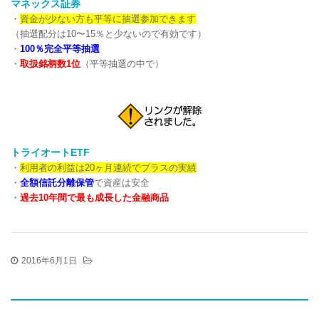
マネックス証券
・
資金が少ない方も平等に抽選参加できます
（抽選配分は10〜15％と少ないので有効です）
・
100％完全平等抽選
・
取扱銘柄数1位
（平等抽選の中で）
トライオートETF
・
利用者の利益は20ヶ月連続でプラスの実績
・
全額信託分離保管
で資産は安全
・
過去10年間で最も成長した金融商品
2016年6月1日