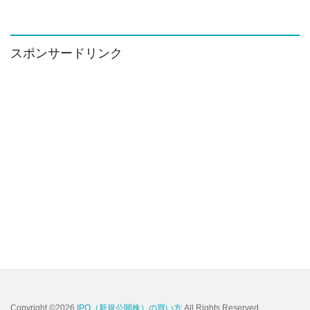
ー
カ
イ
ブ
スポンサードリンク
Copyright ©2026
IPO（新規公開株）の買い方
All Rights Reserved.