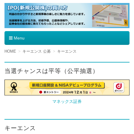
IPO（新規公開株）の買い方
Menu
コ
HOME
キーエンス 公募
キーエンス
ン
テ
ン
当選チャンスは平等（公平抽選）
ツ
へ
移
動
マネックス証券
キーエンス