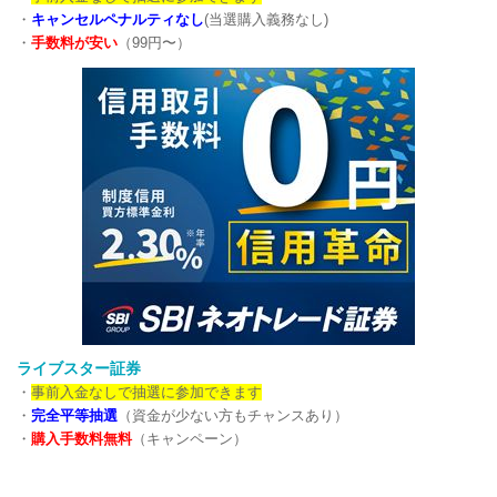
・
キャンセルペナルティなし
(当選購入義務なし)
・
手数料が安い
（99円〜）
ライブスター証券
・
事前入金なしで抽選に参加できます
・
完全平等抽選
（資金が少ない方もチャンスあり）
・
購入手数料無料
（キャンペーン）