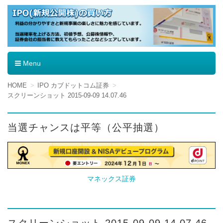
IPO（新規公開株）の買い方
Menu
コ
HOME
IPO カブドットコム証券
ン
スクリーンショット 2015-09-09 14.07.46
テ
ン
ツ
当選チャンスは平等（公平抽選）
へ
移
動
マネックス証券
スクリーンショット 2015-09-09 14.07.46