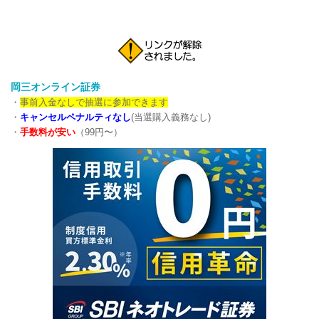
岡三オンライン証券
・
事前入金なしで抽選に参加できます
・
キャンセルペナルティなし
(当選購入義務なし)
・
手数料が安い
（99円〜）