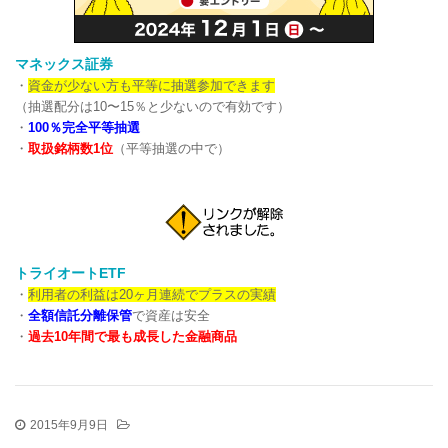
マネックス証券
・
資金が少ない方も平等に抽選参加できます
（抽選配分は10〜15％と少ないので有効です）
・
100％完全平等抽選
・
取扱銘柄数1位
（平等抽選の中で）
トライオートETF
・
利用者の利益は20ヶ月連続でプラスの実績
・
全額信託分離保管
で資産は安全
・
過去10年間で最も成長した金融商品
2015年9月9日