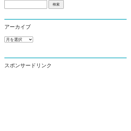
検
索:
アーカイブ
ア
ー
カ
イ
ブ
スポンサードリンク