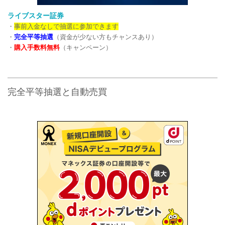
ライブスター証券
・
事前入金なしで抽選に参加できます
・
完全平等抽選
（資金が少ない方もチャンスあり）
・
購入手数料無料
（キャンペーン）
完全平等抽選と自動売買