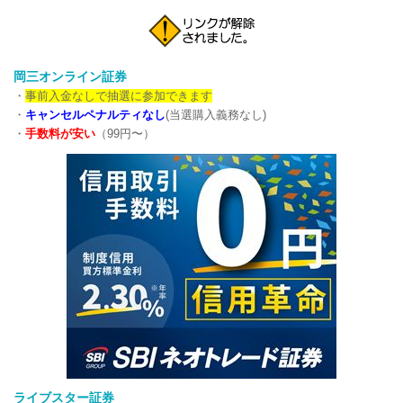
岡三オンライン証券
・
事前入金なしで抽選に参加できます
・
キャンセルペナルティなし
(当選購入義務なし)
・
手数料が安い
（99円〜）
ライブスター証券