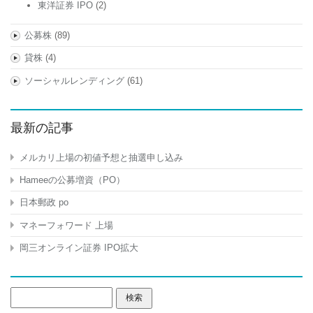
東洋証券 IPO
(2)
公募株
(89)
貸株
(4)
ソーシャルレンディング
(61)
最新の記事
メルカリ上場の初値予想と抽選申し込み
Hameeの公募増資（PO）
日本郵政 po
マネーフォワード 上場
岡三オンライン証券 IPO拡大
検
索: