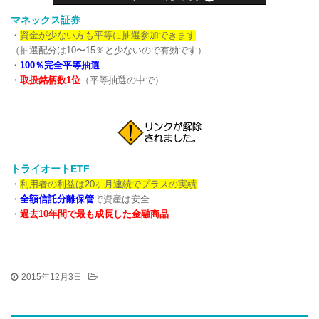
マネックス証券
・
資金が少ない方も平等に抽選参加できます
（抽選配分は10〜15％と少ないので有効です）
・
100％完全平等抽選
・
取扱銘柄数1位
（平等抽選の中で）
トライオートETF
・
利用者の利益は20ヶ月連続でプラスの実績
・
全額信託分離保管
で資産は安全
・
過去10年間で最も成長した金融商品
2015年12月3日