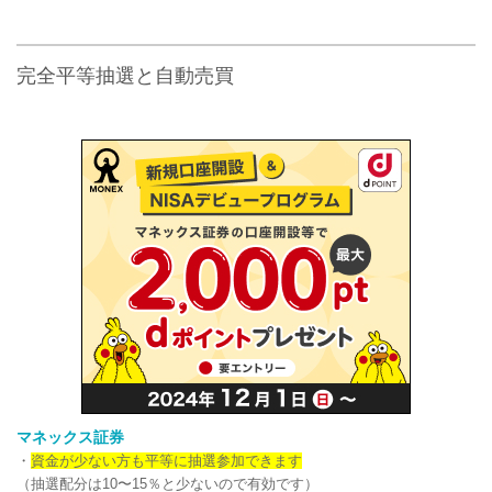
完全平等抽選と自動売買
マネックス証券
・
資金が少ない方も平等に抽選参加できます
（抽選配分は10〜15％と少ないので有効です）