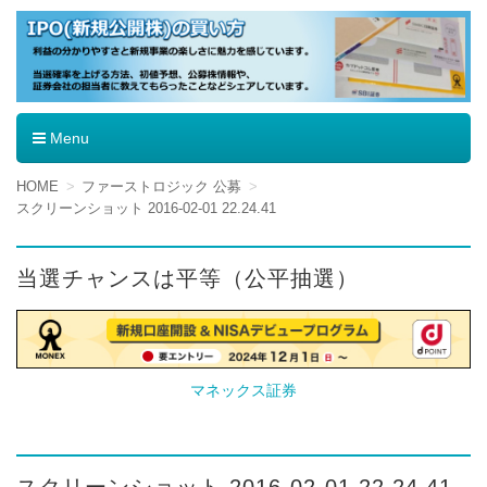
IPO（新規公開株）の買い方
Menu
コ
HOME
ファーストロジック 公募
ン
スクリーンショット 2016-02-01 22.24.41
テ
ン
ツ
当選チャンスは平等（公平抽選）
へ
移
動
マネックス証券
スクリーンショット 2016-02-01 22.24.41