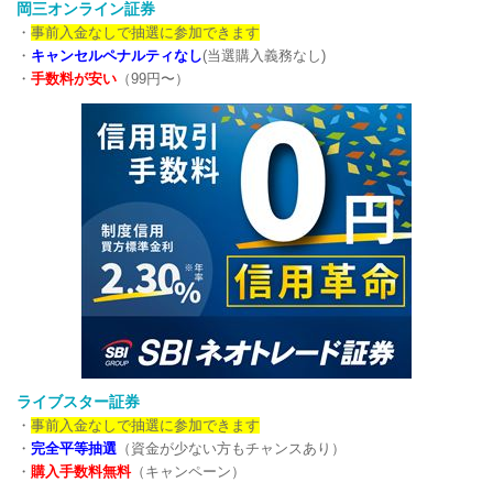
岡三オンライン証券
・
事前入金なしで抽選に参加できます
・
キャンセルペナルティなし
(当選購入義務なし)
・
手数料が安い
（99円〜）
ライブスター証券
・
事前入金なしで抽選に参加できます
・
完全平等抽選
（資金が少ない方もチャンスあり）
・
購入手数料無料
（キャンペーン）