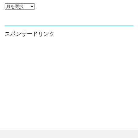
ア
ー
カ
イ
ブ
スポンサードリンク