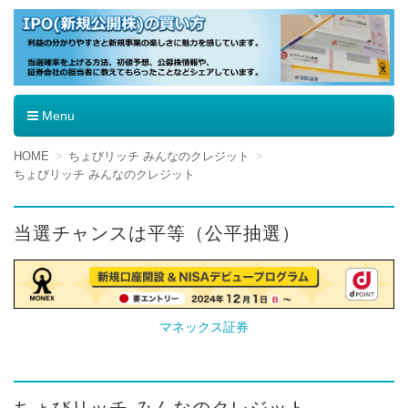
IPO（新規公開株）の買い方
Menu
コ
HOME
ちょびリッチ みんなのクレジット
ン
ちょびリッチ みんなのクレジット
テ
ン
ツ
当選チャンスは平等（公平抽選）
へ
移
動
マネックス証券
ちょびリッチ みんなのクレジット