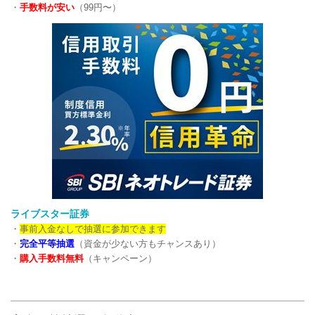
・
手数料が安い
（99円〜）
ライブスター証券
・
事前入金なしで抽選に参加できます
・
完全平等抽選
（資金が少ない方もチャンスあり）
・
購入手数料無料
（キャンペーン）