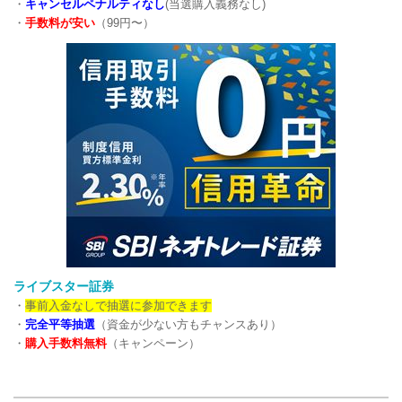
・
キャンセルペナルティなし
(当選購入義務なし)
・
手数料が安い
（99円〜）
ライブスター証券
・
事前入金なしで抽選に参加できます
・
完全平等抽選
（資金が少ない方もチャンスあり）
・
購入手数料無料
（キャンペーン）