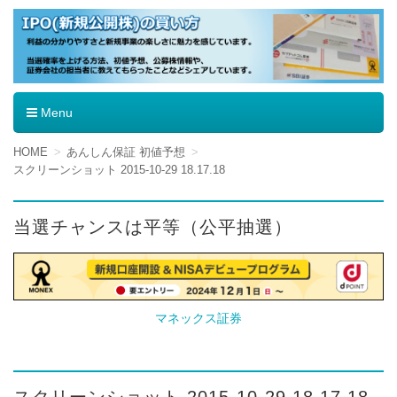
IPO（新規公開株）の買い方
Menu
コ
HOME
あんしん保証 初値予想
ン
スクリーンショット 2015-10-29 18.17.18
テ
ン
ツ
当選チャンスは平等（公平抽選）
へ
移
動
マネックス証券
スクリーンショット 2015-10-29 18.17.18