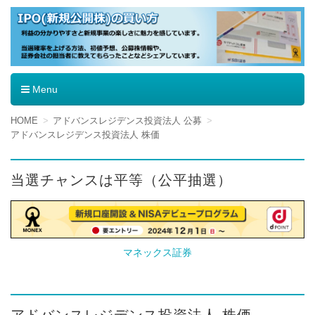
IPO（新規公開株）の買い方
Menu
コ
HOME
アドバンスレジデンス投資法人 公募
ン
アドバンスレジデンス投資法人 株価
テ
ン
ツ
当選チャンスは平等（公平抽選）
へ
移
動
マネックス証券
アドバンスレジデンス投資法人 株価