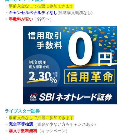
・
事前入金なしで抽選に参加できます
・
キャンセルペナルティなし
(当選購入義務なし)
・
手数料が安い
（99円〜）
ライブスター証券
・
事前入金なしで抽選に参加できます
・
完全平等抽選
（資金が少ない方もチャンスあり）
・
購入手数料無料
（キャンペーン）