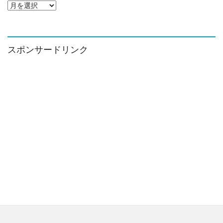
ア
ー
カ
イ
ブ
スポンサードリンク