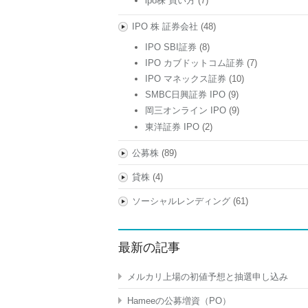
ipo株 買い方
(7)
IPO 株 証券会社
(48)
IPO SBI証券
(8)
IPO カブドットコム証券
(7)
IPO マネックス証券
(10)
SMBC日興証券 IPO
(9)
岡三オンライン IPO
(9)
東洋証券 IPO
(2)
公募株
(89)
貸株
(4)
ソーシャルレンディング
(61)
最新の記事
メルカリ上場の初値予想と抽選申し込み
Hameeの公募増資（PO）