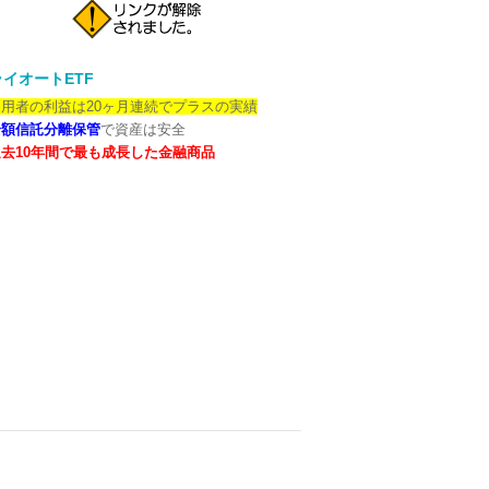
イオートETF
用者の利益は20ヶ月連続でプラスの実績
全額信託分離保管
で資産は安全
去10年間で最も成長した金融商品