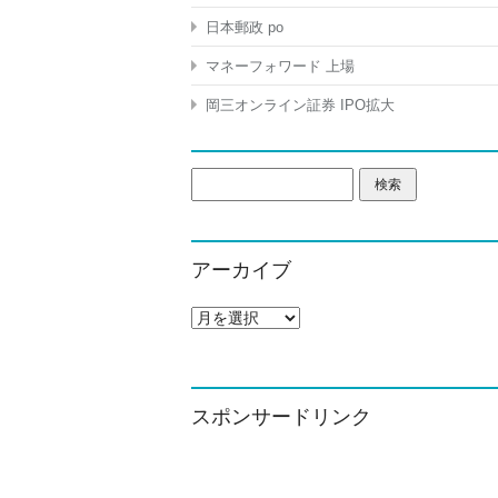
日本郵政 po
マネーフォワード 上場
岡三オンライン証券 IPO拡大
検
索:
アーカイブ
ア
ー
カ
イ
ブ
スポンサードリンク