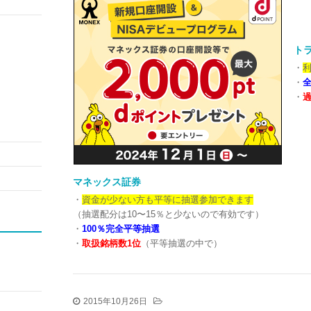
トラ
・
利
・
・
過
マネックス証券
・
資金が少ない方も平等に抽選参加できます
（抽選配分は10〜15％と少ないので有効です）
・
100％完全平等抽選
・
取扱銘柄数1位
（平等抽選の中で）
2015年10月26日