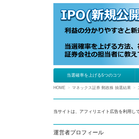
IPO（新規公開株
当選確率を上げる5つのコツ
コ
ン
テ
HOME
マネックス証券 郵政株 抽選結果
ン
ツ
へ
移
当サイトは、アフィリエイト広告を利用し
動
運営者プロフィール