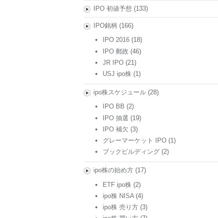
IPO 初値予想
(133)
IPO銘柄
(166)
IPO 2016
(18)
IPO 郵政
(46)
JR IPO
(21)
USJ ipo株
(1)
ipo株スケジュール
(28)
IPO BB
(2)
IPO 抽選
(19)
IPO 補欠
(3)
グレーマーケット IPO
(1)
ブックビルディング
(2)
ipo株の始め方
(17)
ETF ipo株
(2)
ipo株 NISA
(4)
ipo株 売り方
(3)